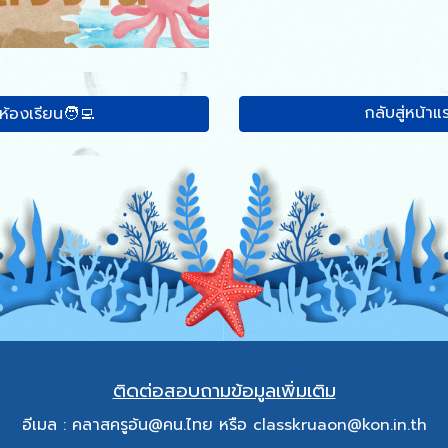
กลับสู่หน้า
่ห้องเรียน🧑‍💻
ติดต่อสอบถามข้อมูลเพิ่มเติม
อีเมล : คลาสครูอ้น
@คน.ไทย
หรือ
classkruaon@kon.in.th