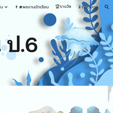
🏆รางวัล
ยน
👨‍🎓ผลงานนักเรียน
📱ติดต่อเรา
ion
 ป.
6