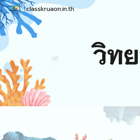
classkruaon.in.th
Sk
วิท